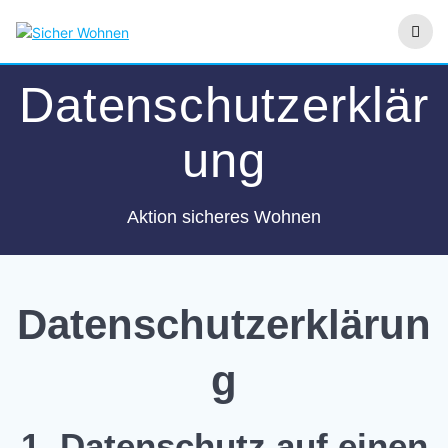
Zum
Inhalt
springen
Datenschutzerklär
ung
Aktion sicheres Wohnen
Datenschutzerklärun
g
1. Datenschutz auf einen